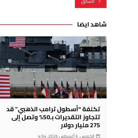
تصفّح
السابق
المقالات
شاهد ايضا
تكلفة “أسطول ترامب الذهبي” قد
تتجاوز التقديرات بـ50% وتصل إلى
275 مليار دولار
الخميس, 6 أغسطس 2026, 4:54