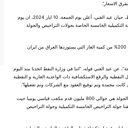
فرق الاسعار”.
يذكر أن نائب رئيس الوزراء لشؤون الطاقة وزير النفط، حيان عبد الغني، أعلن يوم الجمعة، 10 ايار 2024، ان يوم
 التكميلية الخامسة الخاصة بجولات التراخيص والجولة
ويعادل الغاز المؤمل الحصول عليه من هاتين الجولتين 200% من كمية الغاز التي يستوردها العراق من ايران
ة”، عن عبد الغني قوله، “اننا في وزارة النفط اتخذنا منذ اليوم
ول النفطية والرقع الاستكشافية ذات الواعدية الغازية و النفطية
 كانت مجمدة وتم توقيع العقود مع الشركات وتم تفعيلها
“.
وأضاف “ستكون كميات الغاز المتوقع انتاجها من هذه الجولة هي حوالي 800 مليون قدم مكعب قياسي يوميا حيث
نا جولة التراخيص الخامسة التكميلية وجولة التراخيص
لنفط “هاتان الجولتان تستهدفان 30 حقلا نفطيا ورقعة استكشافية ذات الواعدية الغازية و النفطية