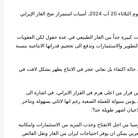
كشف المختص في شؤون الطاقة رعد المسعودي، اليوم الثلاثاء 20 آب 2024، أسباب استمرار ضخ الغاز الإيراني
ات كبيرة جداً من الغاز الطبيعي في عدة حقول لكن العقوبات
طوير والاستثمارات وتدفع الى تحجيم قدراتها الانتاجية بنسبة
 حالة اكتفاء بل تعاني عجز في الانتاج يظهر بشكل لافت في
س قرار من اعلى هرم في القرار الايراني، في اشارة الى
 يؤمن سيولة للعملة الصعبة رغم انها لاتاتي بسهولة وتتاخر
يان اشهر طويلة جدا”.
ا من اجل الانفتاح وجذب المزيد من الاستثمارات وامكانية
عربي يمكن ان يوفر احتياجات ايران من الغاز ونقل الفائض