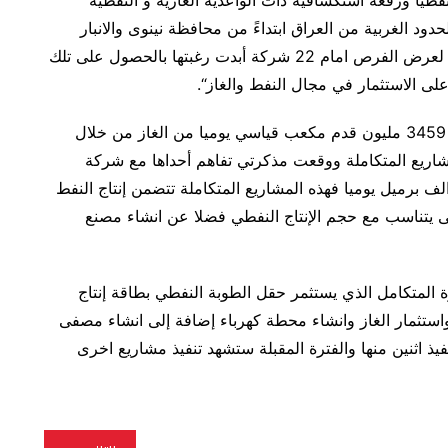
ود الغربية من العراق ابتداءً من محافظة نينوى والانبار
والنجف وكربلاء والديوانية حيث سيكون يوم غد موعدا لعرض الفرص امام 22 شركة أبدت رغبتها بالحصول على تلك
لى الاستثمار في مجال النفط والغاز
“.
وكشف عبد الغني، ان “العراق سيحصل على اكثر من 3459 مليون قدم مكعب قياسي يوميا من الغاز من خلال
مشاريع المتكاملة ووقعت مذكرتي تفاهم أحداها مع شركة
سية لاستثمار حقل الناصرية بطاقة تزيد على 300 الف برميل يوميا فهذه المشاريع المتكاملة تتضمن إنتاج النفط
ى يتناسب مع حجم الإنتاج النفطي فضلا عن انشاء مصنع
المتكامل الذي يستثمر حقل الطوبة النفطي بطاقة إنتاج
 واستثمار الغاز وانشاء محطة كهرباء إضافة إلى انشاء مصفى
ذ اثنين منها والفترة المقبلة ستشهد تنفيذ مشاريع اخرى