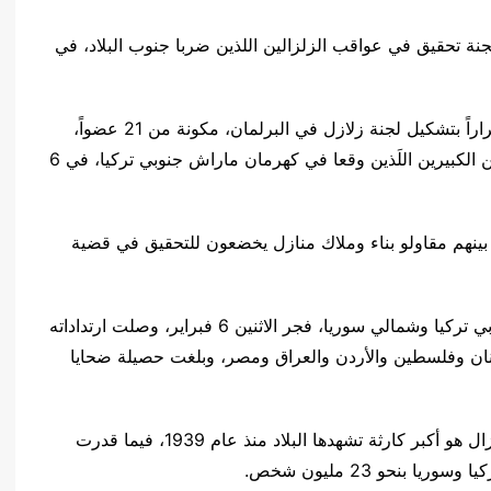
نة تحقيق في عواقب الزلزالين اللذين ضربا جنوب البلاد، في
ووفقا لمراسل RT في تركيا: “البرلمان التركي يتخذ قراراً بتشكيل لجنة زلازل في البرلمان، مكونة من 21 عضواً،
وستعمل لمدة 3 أشهر، وتجري تحقيقات حول الزلزالين الكبيرين اللَذين وقعا في كهرمان ماراش جنوبي تركيا، في 6
تركية أن أكثر من 600 شخص من بينهم مقاولو بناء وملاك منازل يخضعون للتحقيق في قضية
وضرب زلزال بقوة 7.7 درجة على مقياس ريختر، جنوبي تركيا وشمالي سوريا، فجر الاثنين 6 فبراير، وصلت ارتداداته
نان وفلسطين والأردن والعراق ومصر، وبلغت حصيلة ضحايا
ووفقا للرئيس التركي، رجب طيب أردوغان، فإن الزلزال هو أكبر كارثة تشهدها البلاد منذ عام 1939، فيما قدرت
بنحو 23 مليون شخص.