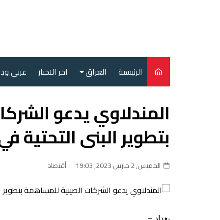
لتجاوز
لى
لمحتوى
الرئيسية
العراق
اخر الاخبار
عربي ود
أمن
المندلاوي يدعو الشركا
سياسة
بتطوير البنى التحتية في
محليات
الخميس, 2 مارس 2023, 19:03
أقتصاد
بغداد –