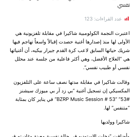
عدد القراءات:
123
اعتبرت النجمة الكولومبية شاكيرا في مقابلة تلفزيونية هي
الأولى لها منذ إصدارها أغنية حصدت إقبالاً واسعاً تهاجم فيها
شريك حياتها السابق لاعب كرة القدم جيرار بيكيه، أن أغنياتها
هي “العلاج الأفضل، وهي أكثر فاعلية من جلسة عند محلل
نفسي أو طبيب نفسي”.
وقالت شاكيرا في مقابلة مدتها نصف ساعة على التلفزيون
المكسيكي إن تسجيل أغنية “بي زد آر بي ميوزك سيشنز
#53” “BZRP Music Session # 53” في يناير كان بمثابة
“متنفس” لها.
شاكيرا وولديها
وأضافت “دخلت الاستوديو في حالة نفسية معينة وغادرته في