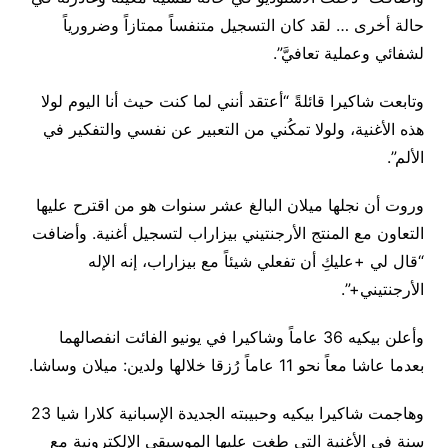
حالة أخرى … لقد كان التسجيل متنفساً ممتازاً وضرورياً
لشفائي وعملية تعافيَّ”.
وتابعت شاكيرا قائلةً “أعتقد أنني لما كنت حيث أنا اليوم لولا
هذه الأغنية، ولولا تمكُني من التعبير عن نفسي والتفكير في
الألم”.
وروت أن نجلها ميلان البالغ عشر سنوات هو من اقترح عليها
التعاون مع المنتج الأرجنتيني بيزاراب لتسجيل أغنية. وأضافت
“قال لي +عليكِ أن تفعلي شيئاً مع بيزاراب، إنه الإله
الأرجنتيني+”.
وأعلن بيكيه 36 عاماً وشاكيرا في يونيو الفائت انفصالهما
بعدما عاشا معاً نحو 11 عاماً رُزقا خلالها ولدين: ميلان وساشا.
وهاجمت شاكيرا بيكيه وحبيبته الجديدة الإسبانية كلارا شيا 23
سنة في الأغنية التي طغت عليها الموسيقى الإلكترونية مع