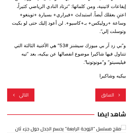
إيقاعات لاتينية، ومن كلماتها: “ترتاد النادي الرياضي كثيراً،
اعتنِ بعقلك أيضاً. استبدلتَ +فيراري+ بسيارة +توينغو+
وساعة +روليكس+ بـ+كاسيو+. لن أعود إليك حتى لو بكيت
وتوسلت إلي”.
و”بي زد آر بي ميوزك سيشنز #53″ هي الأغنية الثالثة التي
تتناول فيها شاكيرا موضوع انفصالها عن بيكيه، بعد “تيه
فيليسيتو” و”مونوتونيا”.
بيكيه وشاكيرا
تصفّح
السابق
التالي
المقالات
شاهد ايضا