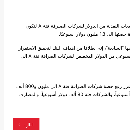
قرر البنك المركزي العراقي اليوم الخميس، زيادة المبيعات النقدية من الدولار لشركات الصيرفة فئة A لتكون
 دولار اسبوعيًا.
“السابعة”، إنه انطلاقا من اهداف البنك لتحقيق الاستقرار
في اسعار الصرف، تقرر زيادة سقف المبلغ النقدي الاسبوعي من الدولار المخصص لشركات الصرافة فئة A الى
وفي ديسمبر الماضي، كان البنك المركزي العراق قد قرر رفع حصة شركات الصرافة فئة A الى مليون و800 ألف
دولار أسبوعياً، والشركات فئة B على 750 ألف دولار أسبوعياً، والشركات فئة 80 ألف دولار أسبوعياً، والمصارف
التالي