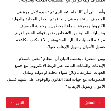
المصرف وبما يتوافق مع المتطلبات المحلية والدولية”.
وأشار الى أن “النظام يتيح الذي تم تنفيذه لأول مرة في
المصرف استخدامه في ربط قوائم الحظر المحلية والدولية
الكترونيا ومعرفة اسماء المحظورين وحماية المصرف
وحساباته المالية من الاشخاص ضمن قوائم الحظر لغرض
مراقبة العمليات المالية المشبوهة وإبلاغ مكتب مكافحة
غسيل الأموال وتمويل الإرهاب عنها”.
وبين المصرف بحسب البيان أن النظام “معني باستلام
الإبلاغات والبيانات المالية عبر الربط الالكتروني مع جميع
الجهات الملزمة بالإبلاغ سواء محلية او دولية وتبادل
المعلومات مع جهات انفاذ القانون والوقوف على شبهة غسيل
الأموال وتمويل الإرهاب “.
تصفّح
السابق
التالي
المقالات