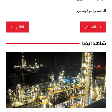
المصدر: نوفوستي
تصفّح
السابق
التالي
المقالات
شاهد ايضا