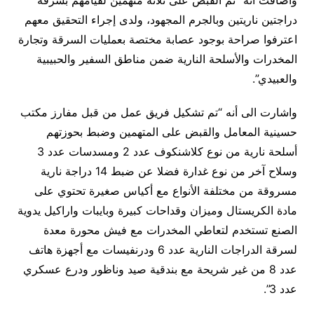
واضافت أنه “تم القبض على ثلاثة متهمين لقيامهم بسرقة
دراجتين ناريتين وبالجرم المجهود، ولدى إجراء التحقيق معهم
اعترفوا صراحة بوجود عصابة مختصة بعمليات السرقة وتجارة
المخدرات والأسلحة النارية ضمن مناطق السفير والحبيبية
والعبيدي”.
واشارت الى أنه “تم تشكيل فريق عمل من قبل مفارز مكتب
حسينية المعامل والقبض على المتهمين وضبط بحوزتهم
أسلحة نارية من نوع كلاشنكوف عدد 2 ومسدسات عدد 3
وسلاح آخر من نوع غدارة فضلا عن ضبط 14 دراجة نارية
مسروقة من مختلفة الأنواع مع أكياس صغيرة تحتوي على
مادة الكريستال وميزان وقداحات كبيرة وبايبات واراكيل يدوية
الصنع تستخدم لتعاطي المخدرات مع فيش محورة معدة
لسرقة الدراجات النارية عدد 6 ودرنفيسات مع أجهزة هاتف
عدد 8 من غير شريحة مع بندقية صيد وناظور ودرع عسكري
عدد 3”.