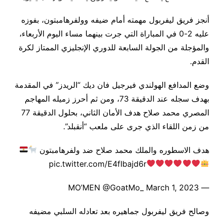
أنجز فريق ليفربول مهمته أمام ضيفه وولفرهامبتون، بفوزه
عليه 2-0 في المباراة التي جرت بينهما مساء اليوم الأربعاء،
والمؤجلة من الجولة السابعة للدوري الإنجليزي الممتاز لكرة
القدم.
وضع المدافع الهولندي فيرجيل فان ديك “الريدز” في المقدمة
بهدف سجله عند الدقيقة 73، ومن ثم أحرز زميله المهاجم
المصري محمد صلاح هدف الأمان الثاني، بحلول الدقيقة 77
من زمن اللقاء الذي جرى على ملعب “أنقبلد”.
هدف الاسطوره والملك محمد صلاح ضد ولفرهامبتون
pic.twitter.com/E4fIbajd6r
— MO’MEN @GoatMo_ March 1, 2023
وصالح فريق ليفربول جماهيره بعد تعادله السلبي مضيفه