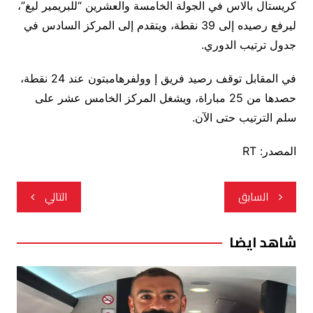
كريستال بالاس في الجولة الخامسة والعشرين “للبريمير ليغ”،
ليرفع رصيده إلى 39 نقطة، ويتقدم إلى المركز السادس في
جدول ترتيب الدوري.
في المقابل توقف رصيد فريق إ وولفرهامبتون عند 24 نقطة،
حصدها من 25 مباراة، ويشغل المركز الخامس عشر على
سلم الترتيب حتى الآن.
المصدر: RT
تصفّح
السابق
التالي
المقالات
شاهد ايضا