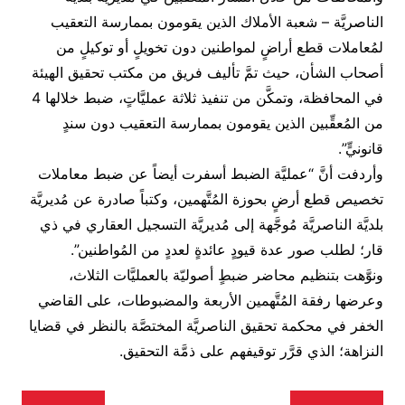
الناصريَّة – شعبة الأملاك الذين يقومون بممارسة التعقيب
لمُعاملات قطع أراضٍ لمواطنين دون تخويلٍ أو توكيلٍ من
أصحاب الشأن، حيث تمَّ تأليف فريق من مكتب تحقيق الهيئة
في المحافظة، وتمكَّن من تنفيذ ثلاثة عمليَّاتٍ، ضبط خلالها 4
من المُعقِّبين الذين يقومون بممارسة التعقيب دون سندٍ
قانونيٍّ”.
وأردفت أنَّ “عمليَّة الضبط أسفرت أيضاً عن ضبط معاملات
تخصيص قطع أرضٍ بحوزة المُتَّهمين، وكتباً صادرة عن مُديريَّة
بلديَّة الناصريَّة مُوجَّهة إلى مُديريَّة التسجيل العقاري في ذي
قار؛ لطلب صور عدة قيودٍ عائدةٍ لعددٍ من المُواطنين”.
ونوَّهت بتنظيم محاضر ضبطٍ أصوليّة بالعمليَّات الثلاث،
وعرضها رفقة المُتَّهمين الأربعة والمضبوطات، على القاضي
الخفر في محكمة تحقيق الناصريَّة المختصَّة بالنظر في قضايا
النزاهة؛ الذي قرَّر توقيفهم على ذمَّة التحقيق.
تصفّح