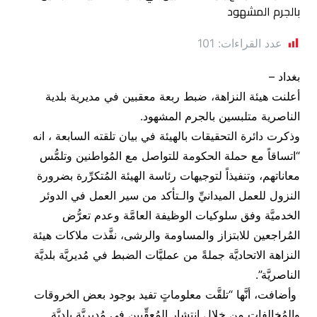
عدد القراءات:
101
بغداد –
أعلنت هيئة النزاهة، ضبط ربعة معقبين في مديرية بلدية
الناصرية متلبسين بالجرم المشهود.
وذكرت دائرة التحقيقات بالهيئة في بيان تلقته السابعة ، انه
“اتساقاً مع حملة الحكومة للتواصل مع المُواطنين وتلمُّس
معاناتهم، وتنفيذاً لتوجيهات رئاسة الهيئة المُتكرِّرة بضرورة
النزول للعمل الميدانيِّ والـتأكد من سير العمل في الدوئر
الخدميَّة وفق سلوكيات الوظيفة العامَّة وعدم تعرُّض
المُراجعين للابتزاز والمساومة والرشى، نفَّذت ملاكات هيئة
النزاهة الاتحاديَّة جملةً من عمليَّات الضبط في مُديريَّة بلديَّة
الناصريَّة”.
وأضافت، أنَّها “تلقَّت معلوماتٍ تفيد بوجود بعض الخروقات
والمُخالفات من خلال انتشار المُعقِّبين في مُديريَّة بلديَّة