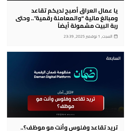
يا عمال العراق أصبح لديكم تقاعد
ومبالغ مالية “والمعاملة رقمية”.. وحتى
ربة البيت مشمولة أيضاً
السبت, 1 نوفمبر 2025, 23:39
تريد تقاعد وفلوس وأنت مو موظف؟..