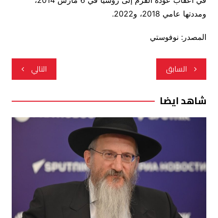
في أعقاب عودة القرم إلى روسيا في 6 مارس 2014،
ومددتها عامي 2018، و2022.
المصدر: نوفوستي
تصفّح
السابق
التالي
المقالات
شاهد ايضا