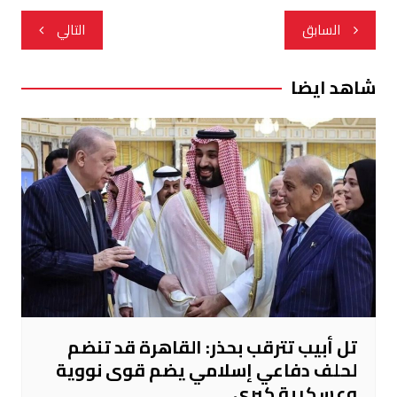
تصفّح
السابق
التالي
المقالات
شاهد ايضا
تل أبيب تترقب بحذر: القاهرة قد تنضم
لحلف دفاعي إسلامي يضم قوى نووية
وعسكرية كبرى