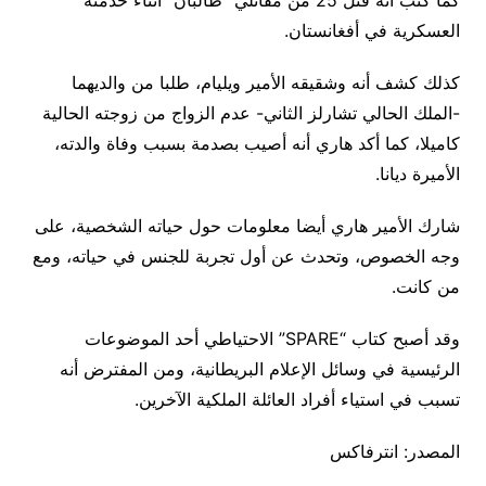
كما كتب أنه قتل 25 من مقاتلي “طالبان” أثناء خدمته
العسكرية في أفغانستان.
كذلك كشف أنه وشقيقه الأمير ويليام، طلبا من والديهما
-الملك الحالي تشارلز الثاني- عدم الزواج من زوجته الحالية
كاميلا، كما أكد هاري أنه أصيب بصدمة بسبب وفاة والدته،
الأميرة ديانا.
شارك الأمير هاري أيضا معلومات حول حياته الشخصية، على
وجه الخصوص، وتحدث عن أول تجربة للجنس في حياته، ومع
من كانت.
وقد أصبح كتاب “SPARE” الاحتياطي أحد الموضوعات
الرئيسية في وسائل الإعلام البريطانية، ومن المفترض أنه
تسبب في استياء أفراد العائلة الملكية الآخرين.
المصدر: انترفاكس