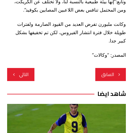
وتابع:”إنها بيئة طبيعية بالنسبة لنا، ولا تختلف عن الكريكت،
ومن المحتمل تنافس بعض اللاعبين المصابين بكوفيد”.
وكانت ملبورن تفرض العديد من القيود الصارمة ولفترات
طويلة خلال فترة انتشار الفيروس، لكن تم تخفيفها بشكل
كبير جدا.
المصدر: “وكالات”
تصفّح
السابق
التالي
المقالات
شاهد ايضا