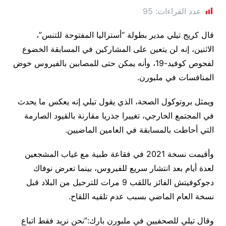
عدد القراءات:
95
قال كريج تيلي مدير بطولة “أستراليا المفتوحة للتنس”،
الاثنين، إنه لن يتعين على المشاركين في المسابقة الخضوع
لفحوص كوفيد-19، وأنه يمكن حتى للمصابين بالفيروس خوض
المنافسات في ملبورن.
ويمثل بروتوكول الصحة، الذي يقول تيلي إنه يعكس ما يحدث
في المجتمع الخارجي، تغييرا جذريا مقارنة بالقيود الصارمة
التي أحاطت بالمسابقة في العامين الماضيين.
وأقيمت نسخة 2021 في فقاعة طبية مع غياب المشجعين
لعدة أيام بعد انتشار سريع للفيروس، بينما تعرض نوفاك
دجوكوفيتش الفائز باللقب 9 مرات للترحيل من البلاد قبل
نسخة العام الماضي بسبب عدم تلقيه اللقاح.
وقال تيلي للصحفيين في ملبورن بارك:”نحن نريد فقط اتباع