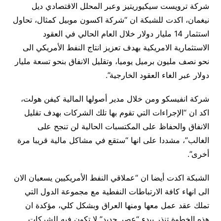
شركة ترويست سيكيوريتيز وعبر المحلل الاقتصادي ديل
نيغمان، اكدت للشبكة ان “شركة اكسون موبيل كمثال، تحاول
استثمار 14 مليار دولار خلال العام الحالي في العقود
الاستثمارية الامريكية بهدف تعزيز انتاج النفط الأمريكي الى
نحو نصف مليون برميل يوميا، وتقليل الانفاق بنحو تسعة مليار
دولار عبر الغاء العقود الخارجية”.
شركة انفيسكو ومن خلال مدير أصولها المالية كيفن هولت،
اكد ان “الإجراءات التي تقوم بها تلك الشركات بهدف تقليل
الانفاق والحفاظ على المكتسبات الحالية لن تنجح على
الغالب”، مشددا على انها “ستقع في مشاكل مالية قريبا مرة
أخرى”.
الشبكة اكدت أيضا ان “عملاقي النفط الأمريكيين يسعيان الان
الى انهاء كافة الارتباطات النفطية مع مجموعة الدول التي
تملك عقد عمل معها ومنها العراق وبشكل كلي، مؤكدة ان
هذه الخطوة تنذر ببدء “عصر جديد” لا تكون فيه للشركات