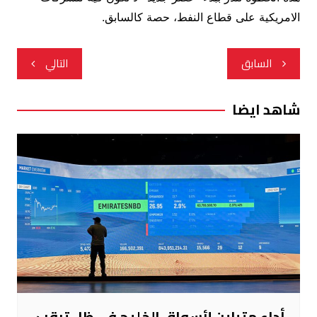
الامريكية على قطاع النفط، حصة كالسابق.
تصفّح
السابق
التالي
المقالات
شاهد ايضا
أداء متباين لأسواق الخليج في ظل ترقب