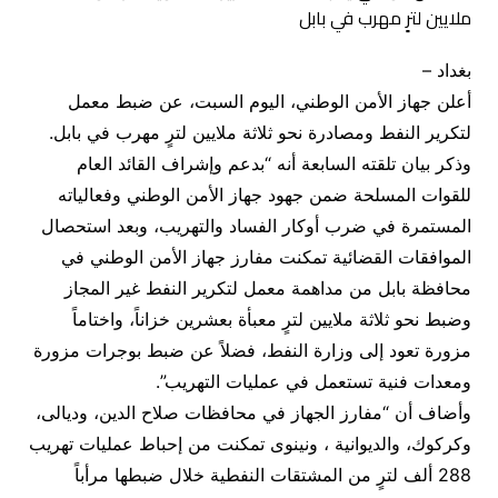
بغداد –
أعلن جهاز الأمن الوطني، اليوم السبت، عن ضبط معمل
لتكرير النفط ومصادرة نحو ثلاثة ملايين لترٍ مهرب في بابل.
وذكر بيان تلقته السابعة أنه “بدعم وإشراف القائد العام
للقوات المسلحة ضمن جهود جهاز الأمن الوطني وفعالياته
المستمرة في ضرب أوكار الفساد والتهريب، وبعد استحصال
الموافقات القضائية تمكنت مفارز جهاز الأمن الوطني في
محافظة بابل من مداهمة معمل لتكرير النفط غير المجاز
وضبط نحو ثلاثة ملايين لترٍ معبأة بعشرين خزاناً، واختاماً
مزورة تعود إلى وزارة النفط، فضلاً عن ضبط بوجرات مزورة
ومعدات فنية تستعمل في عمليات التهريب”.
وأضاف أن “مفارز الجهاز في محافظات صلاح الدين، وديالى،
وكركوك، والديوانية ، ونينوى تمكنت من إحباط عمليات تهريب
288 ألف لترٍ من المشتقات النفطية خلال ضبطها مرأباً