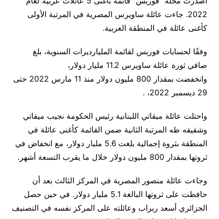
أصدرت مجلة “فوربس” قائمة بأغنى 5 عائلات عربية لعام
2022. جاءت عائلة ساويرس المصرية في المرتبة الأولى
كأغنى عائلة في المنطقة العربية.
وفقًا لحسابات فوربس لقائمة المليارديرات السنوية، بلغ
صافي ثورة عائلة ساويرس 11.2 مليار دولار،
وانخفضت بمقدار 800 مليون دولار منذ 11 مارس 2022 حتى
29 ديسمبر 2022، .
واحتلت عائلة ميقاتي اللبنانية رئيس الحكومة نجيب ميقاتي
وشقيقه طه المرتبة الثانية ضمن القائمة كأغنى عائلة في
المنطقة بثروة إجمالية بلغت 5.6 مليار دولار، مع انخفاض في
ثروتها بمقدار 800 مليون دولار خلال ما يقرب التسعة أشهر.
وجاءت عائلة منصور المصرية في المركز الثالث بعد أن
حافظت على ثروتها البالغة 5.1 مليار دولار. في حين حصل
الجزائري أسعد ربراب وعائلته على المركز نفسه في التصنيف