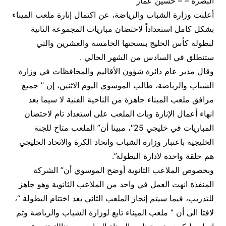
البصرة – – حسين عمار
أعلنت وزارة الشباب والرياضة، عن اكتمال إنارة ملعب الميناء
بشكل كامل استعداداً لاحتضان مباريات المجموعة الثانية
لبطولة كأس الخليج بنسختها الخامسة والعشرين والتي
ستنطلق في السادس من الشهر الحالي .
وقال مدير عام دائرة شؤون الأقاليم والمحافظات في وزارة
الشباب والرياضة، طالب الموسوي اليوم الاثنين، إن ” جميع
مرافق ملعب الميناء جاهزة من الناحية الفنية لا سيما بعد
انهاء أعمال الإنارة وبات الملعب على استعداد تام لاحتضان
المباريات في خليجي 25″، مبينا أن” الملعب متاح للجنة
الخليجية باعتبار وزارة الشباب واتحاد الكرة والاتحاد الخليجي
هم حلقة واحدة لادارة البطولة”.
وبخصوص الملاعب الثانوية أوضح الموسوي أن” الشركة
المنفذة انهت العمل في واحد من الملاعب الثانوية وهو جاهز
للتدريب، فيما سيتم إنجاز الملعب الثاني بعد اختتام البطولة “،
لافتا الى أن ” ملعب الميناء تابع لوزارة الشباب والرياضة وتم