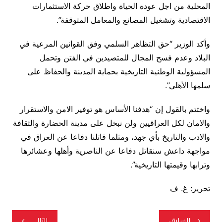
المحلية من اجل عودة الحياة واطلاق حركة الاستثمارات
الاقتصادية وتشغيل المصانع والمعامل المتوقفة”.
وأكد الوزير “حق التظاهر السلمي وفق القوانين المرعية في
البلاد وعدم فسح المجال للمتصيدين في الفتن وتحمل
المسؤولية الوطنية التاريخية بحماية المدينة والحفاظ على
سلمها الأهلي”.
واختتم بالقول إن “هدفنا الأساس هو توفير الامن والاستقرار
والامان لكل العراقيين ولن نبخل على مدينة الحضارة والثقافة
والادب والتاريخ بأي جهد، ومثلما قاتلنا دفاعا عن العراق في
مواجهة داعش سنقاتل دفاعا عن الناصرية وأهلها وعشائرها
وترابها وقيمتها التاريخية”.
تحرير: غ. ف
تصفّح
السابق
التالي