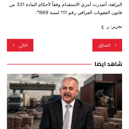
النزاهة، أصدرت أمري الاستقدام وفقاً لأحكام المادة 331 من
قانون العقوبات العراقي رقم 111 لسنة 1969”.
تحرير: ر. ع
تصفّح
السابق
التالي
المقالات
شاهد ايضا