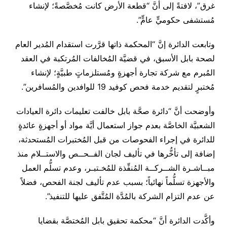
غرق”، لافتةً إلى أنَّ “قطعة الأرض كانت مُخصَّصةً؛ لإنشاء
مُستشفى حكوميٍّ عامٍّ”.
وتابعت الدائرة إنَّ “المحكمة ذاتها قرَّرت استقدام المُدير العام
لصحة بابل الأسبق، في قضيَّة المُخالفات المُرتكبة في العقد
المُبرم مع شركة تجارة أجهزةٍ ومُستلزماتٍ طبيَّةٍ؛ لإنشاء
مُختبرٍ لتقديم خدمة فحص كوفيد 19 للوافدين والمُسافرين”.
وأوضحت أنَّ “دائرة صحَّة بابل خالفت تعليمات دائرة العيادات
الشعبيَّة الخاصَّة بعدم جواز استعمال أيَّة مواد أو أجهزةٍ عائدةٍ
للدائرة في إجراء الفحوصات من قبل المُختبرات المُستحدثة،
إضافة إلى تأخُّرها في تأليف لجان الفــحــص والاستــلام منذ
مبــاشـرة الشــركــة المُنفِّذة للمُخـتبـر، وعدم تسلُّم العمل
والأجهزة تسلُّماً نهائياً؛ بسبب عدم تأليف لجنة الفحص، فضلاً
عن عدم التزام الشركة بالمُدَّة المُتَّفق عليها للتنفيذ”.
وأكَّدت الدائرة أنَّ “محكمة تحقيق بابل المُختصَّة بقضايا