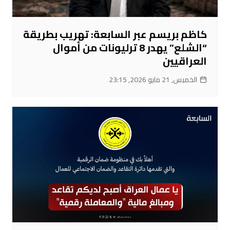
كاظم بريسم عبر السابعة: تهريب بطريقة
“الشلع” يهدر 8 ترليونات من أموال
العراقيين
الخميس, 21 مايو 2026, 23:15