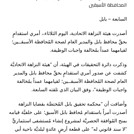
السابعة – بابل
أصدرت هيئة النزاهة الاتحادية، اليوم الثلاثاء،، أمري استقدامٍ
بحقِّ محافظ بابل والمدير العام لصحة المُحافظة الأسبقــين؛
لقيامهما عمداً بمُخالفة واجبات الوظيفة.
وذكرت دائرة التحقيقات في الهيئة، أن “هيئة النزاهة الاتحاديَّة
كشفت عن صدور أمري استقدامٍ بحقِّ محافظ بابل والمدير
العام لصحة المُحافظة الأسبقــين؛ لقيامهما عمداً بمُخالفة
واجبات الوظيفة”، وفق البيان الذي تلقته السابعة.
وأضافت أن “محكمة تحقيق بابل المُختصَّة بقضايا النزاهة
أصدرت أمراً باستقدام مُحافظ بابل الأسبق؛ على خلفيَّة قيامه
بمنح المُوافقة الحصريَّة لمشروع إنشاء مُستشفى استثماريٍّ
“لا سند قانوني له” على قطعة أرضٍ عائدةٍ لبلديَّة ناحية أبي