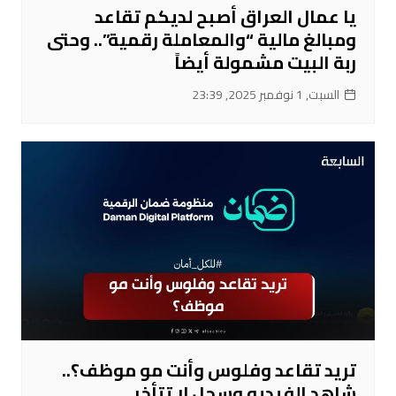
يا عمال العراق أصبح لديكم تقاعد
ومبالغ مالية “والمعاملة رقمية”.. وحتى
ربة البيت مشمولة أيضاً
السبت, 1 نوفمبر 2025, 23:39
تريد تقاعد وفلوس وأنت مو موظف؟..
شاهد الفيديو وسجل لا تتأخر