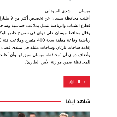
ميسان – – شذى السوداني
قطاع الشباب والرياضة تتمثل بملاعب خماسية وساحا
وقال محافظ ميسان علي دواي في تصريح خاص للوكالة ا
إقامة ساحات تارتان وساحات مثيلة في منتدى قضاء ع
للمحافظة ضمن موازنة الأمن الطارئ”.
تصفّح
السابق
المقالات
شاهد ايضا