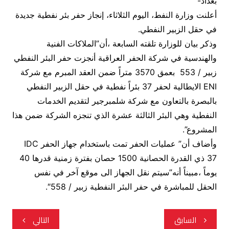
بغداد-
أعلنت وزارة النفط، اليوم الثلاثاء، إنجاز حفر بئر نفطية جديدة
في حقل الزبير النفطي.
وذكر بيان للوزارة تلقته السابعة ،أن”الملاكات الفنية
والهندسية في شركة الحفر العراقية أنجزت حفر البئر النفطي
زبير / 553 بعمق 3570 متراً ضمن العقد المبرم مع شركة
ENI الايطالية لحفر 37 بئراً نفطية في حقل الزبير النفطي
بالبصرة بالتعاون مع شركة شلمبرجير لتقديم الخدمات
النفطية وهي البئر الثالثة عشرة الذي تنجزه الشركة ضمن هذا
المشروع”.
وأضاف أن” عمليات الحفر تمت باستخدام جهاز الحفر IDC
37 ذي القدرة الحصانية 1500 حصان بفترة زمنية قدرها 40
يوماً ،مبيناً أنه”سيتم نقل الجهاز الى موقع آخر في نفس
الحقل للمباشرة في حفر البئر النفطية زبير / 558″.
تصفّح
السابق
التالي