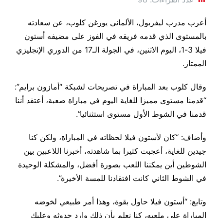
أعرب مدرب ليفربول، الألماني يورغن كلوب، عن سعادته
بالمستوى الذي قدمه فريقه في الفوز على مضيفه أستون
فيلا 3-1، اليوم الاثنين، في الجولة الـ17 من الدوري الإنجليزي
الممتاز.
وقال كلوب بعد المباراة في تصريحات لشبكة “أمازون برايم”:
“قدمنا مستوى مميزا للغاية اليوم في مباراة صعبة، أعتقد أننا
قدمنا في الشوط الأول مستوى استثنائيا”.
وأضاف: “كان لأستون فيلا لحظاته في المباراة، ولكن كنا
جيدين للغاية، أعجبت كثيرا بما شاهدته، أخبرنا اللاعبين بين
الشوطين أين يمكننا اللعب بصورة أفضل، والمشكلة الوحيدة
في الشوط الثاني كانت افتقادنا للمسة الأخيرة”.
وتابع: “أستون فيلا حاول بقوة، وهذا أمر طبيعي لخوضه
المباراة على ملعبه، كنا نعلم بأن ذلك وارد حدوثه وعليك