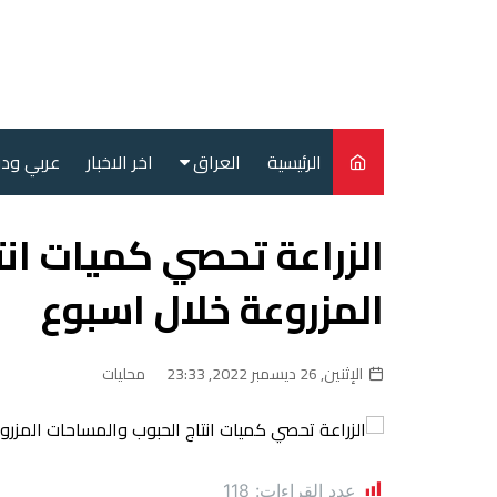
لتجاوز
لى
لمحتوى
الرئيسية
العراق
اخر الاخبار
عربي ود
أمن
الزراعة تحصي كميات ان
سياسة
المزروعة خلال اسبوع
محليات
الإثنين, 26 ديسمبر 2022, 23:33
محليات
عدد القراءات:
118