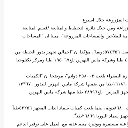
ت المزروعة خلال اسبوع.
الزراعة ومن خلال دائرة التخطيط والمتابعة /قسم المتابعة،
مة للفلاحين والمساحات المزروعة”، مبينا ان “المساحات
وأضاف، أن “المساحات المزروعة بمحصول الشعير بلغت ٥٧٤٣٥٦دونما”، مؤكدا ان “اجمالي تجهيز بذور الحنطة من
الشركات بلغ٢٤٢٠٧٣ طنا منها الشركة العراقية ٤٤٩٣٤ طنا وشركة مابين النهرين بلغ١٩٥٠٦٧ طنا ومركز تكنلوجيا
واشار الى ان “المساحة التي تم جنيها من محصول الذرة الصفراء بلغت ٢٥٨٠٠٣ دوانم”، موضحا ان “الكميات
المستلمة من الذرة الصفراء من قبل الشركات بلغت ١٦١٨٦٠طنا من ضمنها شركة مابين النهرين للبذور ١٣٣٦٧٠
طنا والشركة العراقية لانتاج البذور بلغ٢٨١٩٠طنا والمجهز للمربين بلغ٢٨٩٩٦ طنا منها شركة مابين النهرين
وتابع، أن “المساحات المحصودة لمحصول الشلب بلغت ٨٦٨٠دونم، بينما بلغت كميات سماد الداب المجهز ٥٢٢٥٦طناَ
اليوريا ٢٦٨٦٩طناَ”.
راعية مستمرة وبوتيرة متصاعدة، مع العمل على توفير الدعم