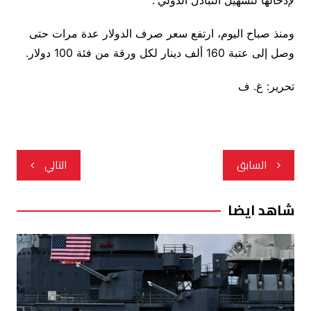
لإدخالها لتسهيل التبادل الدولي”.
ومنذ صباح اليوم، ارتفع سعر صرف الدولار عدة مرات حتى
وصل إلى عتبة 160 ألف دينار لكل ورقة من فئة 100 دولار.
تحرير: غ. ف
تصفّح
السابق
التالي
المقالات
شاهد ايضا