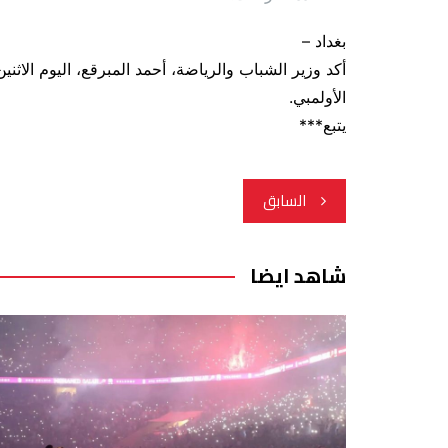
بغداد –
أكد وزير الشباب والرياضة، أحمد المبرقع، اليوم الاثني
الأولمبي.
يتبع***
تصفّح
السابق
المقالات
شاهد ايضا