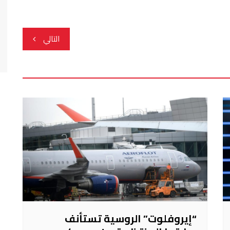
التالي
“إيروفلوت” الروسية تستأنف