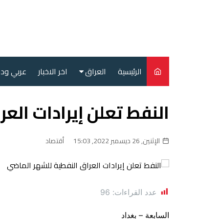
لتجاوز
لى
لمحتوى
الرئيسية
العراق
اخر الاخبار
عربي ود
أمن
النفط تعلن إيرادات الع
سياسة
محليات
الإثنين, 26 ديسمبر 2022, 15:03
أقتصاد
عدد القراءات:
96
السابعة – بغداد