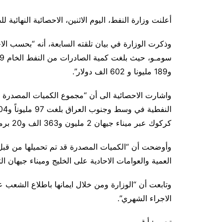
أعلنت وزارة النفط، اليوم الاثنين، الاحصائية النهائية
وذكرت الوزارة في بيان تلقته السابعة، أنه “بحسب الا
و189 مليونا و 602 الف دولار”.
واشارت الاحصائية الى أن “مجموع الكميات المصدرة 
كركوك عبر ميناء جيهان 2 مليون و363 الف و20 برميلا، وان معدل سعر البرميل الواحد بلغ 82.004 دولاراً”.
العمية والعوامات الاحادية على الخليج وميناء جيهان ال
وتابعت أن “الوزارة ومن خلال ايمانها باطلاع الشعب ع
الاجراء الشهري”.
تحرير: أ.ق