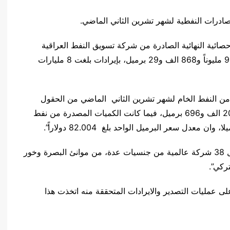
 للصادرات النفطية لشهر تشرين الثاني الماضي.
حصائية النهائية الصادرة من شركة تسويق النفط العراقية
سومـو، حيث بلغت كمية الصادرات من النفط الخام 99 مليوناً و868 الف و29 برميل، بإيرادات بلغت 8 مليارات
من النفط الخام لشهر تشرين الثاني الماضي من الحقول
النفطية في وسط وجنوب العراق بلغت 97 مليوناً و204 الف و696 برميل، فيما كانت الكميات المصدرة من نفط
وأوضحت أن “الكميات المصدرة قد تم تحميلها من قبل 38 شركة عالمية من جنسيات عدة، من موانئ البصرة وخور
تركي”.
لى عمليات التصدير والايرادات المتحققة منه اتخذت هذا