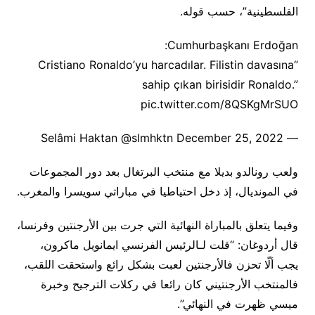
الفلسطينية”، حسب قوله.
Cumhurbaşkanı Erdoğan:
“Cristiano Ronaldo’yu harcadılar. Filistin davasına
sahip çıkan birisidir Ronaldo.”
pic.twitter.com/8QSKgMrSUO
— Selâmi Haktan @slmhktn December 25, 2022
ولعب رونالدو بديلا مع منتخب البرتغال بعد دور المجموعات
في المونديال، إذ دخل احتياطيا في مباراتي سويسرا والمغرب.
وفيما يتعلق بالمباراة النهائية التي جرت بين الأرجنتين وفرنسا،
قال أردوغان: “قلت لـالرئيس الفرنسي ايمانويل ماكرون،
يجب ألّا تحزن فالأرجنتين لعبت بشكل رائع واستحقت اللقب،
فالمنتخب الأرجنتيني كان رائعا في ركلات الترجيح وخبرة
ميسي ظهرت في النهائي”.