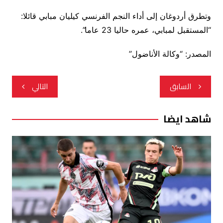
وتطرق أردوغان إلى أداء النجم الفرنسي كيليان مبابي قائلا:
“المستقبل لمبابي، عمره حاليا 23 عاما”.
المصدر: “وكالة الأناضول”
تصفّح
السابق
التالي
المقالات
شاهد ايضا