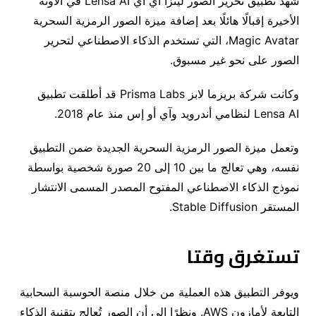
شهد تطبيق تحرير الصور لينزا أي آي Lensa AI في الآونة
الأخيرة إقبالًا هائلًا بعد إضافة ميزة الصور الرمزية السحرية
Magic Avatar، التي تستخدم الذكاء الاصطناعي لتحرير
الصور على نحو غير مسبوق.
وكانت شركة بريزما لابز Prisma Labs قد أطلقت تطبيق
Lensa AI لنظامي أندرويد وآي أو إس منذ عام 2018.
وتعمل ميزة الصور الرمزية السحرية الجديدة ضمن التطبيق
نفسه، وهي تعالج ما بين 10 إلى 20 صورة شخصية بواسطة
نموذج الذكاء الاصطناعي المفتوح المصدر المسمى الانتشار
المستقر Stable Diffusion.
تستغرق وقتا
ويوفر التطبيق هذه العملية من خلال منصة الحوسبة السحابية
التابعة لأمازون AWS. ونظرًا إلى أن الصور تُعالج بتقنية الذكاء