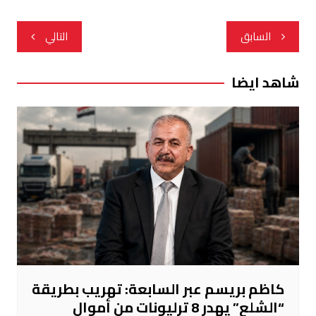
تصفّح
السابق
التالي
المقالات
شاهد ايضا
كاظم بريسم عبر السابعة: تهريب بطريقة
“الشلع” يهدر 8 ترليونات من أموال