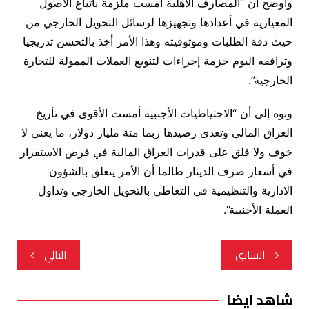
وأوضح أن “المصارف الأهلية أمست ملزمة باتباع الاصول
المعيارية في أعدادها وتجهيزها لرسائل التحويل الخارجي من
حيث دقة الطلبات وموثوقيته وهذا الأمر أخذ بالتحسن تدريجيا
وترافقه اليوم حزمة إجراءات لتنويع العملات الممولة للتجارة
الخارجية”.
ونوه إلى أن “الاحتياطيات الأجنبية أمست الأقوى في تأريخ
العراق المالي وتعدى رصيدها ربما مئة مليار دولار، ما يعني لا
خوف ولا قلق على قدرات العراق المالية في فرض الاستقرار
في أسعار صرف الدينار طالما أن الأمر يتعلق بالشؤون
الادارية والتنظيمية في التعاطي بالتحويل الخارجي وتداول
العملة الأجنبية”.
تصفّح
السابق
التالي
المقالات
شاهد ايضا