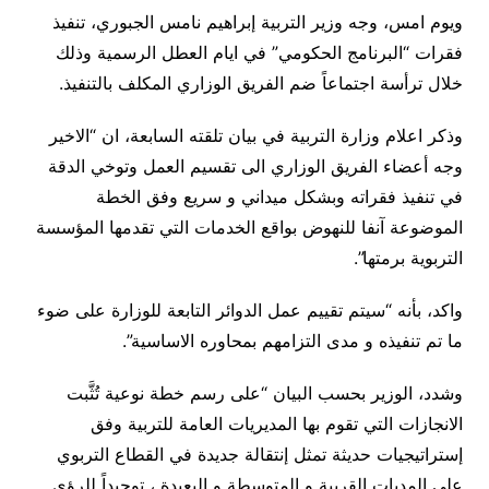
ويوم امس، وجه وزير التربية إبراهيم نامس الجبوري، تنفيذ
فقرات “البرنامج الحكومي” في ايام العطل الرسمية وذلك
خلال ترأسة اجتماعاً ضم الفريق الوزاري المكلف بالتنفيذ.
وذكر اعلام وزارة التربية في بيان تلقته السابعة، ان “الاخير
وجه أعضاء الفريق الوزاري الى تقسيم العمل وتوخي الدقة
في تنفيذ فقراته وبشكل ميداني و سريع وفق الخطة
الموضوعة آنفا للنهوض بواقع الخدمات التي تقدمها المؤسسة
التربوية برمتها”.
واكد، بأنه “سيتم تقييم عمل الدوائر التابعة للوزارة على ضوء
ما تم تنفيذه و مدى التزامهم بمحاوره الاساسية”.
وشدد، الوزير بحسب البيان “على رسم خطة نوعية تُثَّبت
الانجازات التي تقوم بها المديريات العامة للتربية وفق
إستراتيجيات حديثة تمثل إنتقالة جديدة في القطاع التربوي
على المديات القريبة و المتوسطة و البعيدة ، توحيداً للرؤى