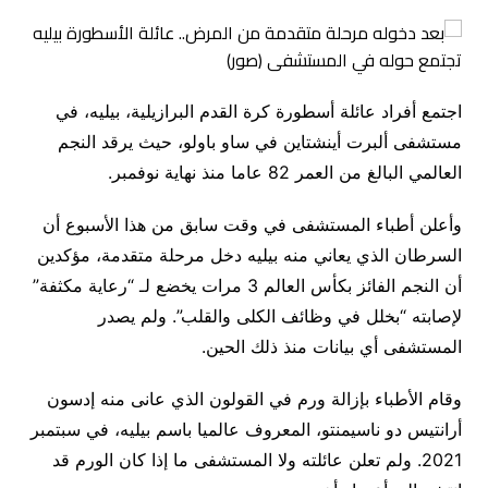
اجتمع أفراد عائلة أسطورة كرة القدم البرازيلية، بيليه، في
مستشفى ألبرت أينشتاين في ساو باولو، حيث يرقد النجم
العالمي البالغ من العمر 82 عاما منذ نهاية نوفمبر.
وأعلن أطباء المستشفى في وقت سابق من هذا الأسبوع أن
السرطان الذي يعاني منه بيليه دخل مرحلة متقدمة، مؤكدين
أن النجم الفائز بكأس العالم 3 مرات يخضع لـ “رعاية مكثفة”
لإصابته “بخلل في وظائف الكلى والقلب”. ولم يصدر
المستشفى أي بيانات منذ ذلك الحين.
وقام الأطباء بإزالة ورم في القولون الذي عانى منه إدسون
أرانتيس دو ناسيمنتو، المعروف عالميا باسم بيليه، في سبتمبر
2021. ولم تعلن عائلته ولا المستشفى ما إذا كان الورم قد