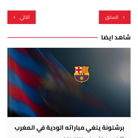
تصفّح
السابق
التالي
المقالات
شاهد ايضا
برشلونة يلغي مباراته الودية في المغرب