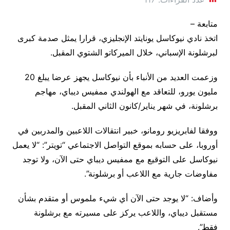
متابعة –
اتخذ نادي نيوكاسل يونايتد الإنجليزي، قرارا يمثل صدمة كبرى
لبرشلونة الإسباني، خلال الميركاتو الشتوي المقبل.
وزعمت العديد من الأنباء بأن نيوكاسل يجهز عرضا يبلغ 20
مليون يورو، للتعاقد مع الهولندي ممفيس ديباي، مهاجم
برشلونة، في شهر يناير/كانون الثاني المقبل.
ووفقا لفابريزيو رومانو، خبير انتقالات اللاعبين والمدربين في
أوروبا، على حسابه بموقع التواصل الاجتماعي “تويتر”: “لا يعمل
نيوكاسل على التوقيع مع ممفيس ديباي حتى الآن، ولا توجد
مفاوضات جارية مع اللاعب أو برشلونة”.
وأضاف: “لا يوجد حتى الآن أي شيء ملموس أو متقدم بشأن
مستقبل ديباي، واللاعب يركز على مسيرته مع برشلونة
فقط”.