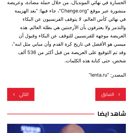
الخسارة في نهائي المونديال، من خلال حملة مضادة، وعريضة
منشورة عبر موقع “Change.org“، جاء فيها: “بعد الهزيمة
في نهائي كأس العالم، لا يتوقف الفرنسيون عن البكاء
والتذمر ولا يعترفون بأن الأرجنتين هي بطلة العالم. هذه
العريضة موجهة للفرنسيين للتوقف عن البكاء وقبول أن
ميسي هو الأفضل في تاريخ كرة القدم وأن مبابي مثل ابنه”،
وقد تم التوقيع على العريضة من قبل أكثر من 536 ألف
شخص، حتى كتابة هذه الكلمات.
المصدر: “lenta.ru”
تصفّح
السابق
التالي
المقالات
شاهد ايضا