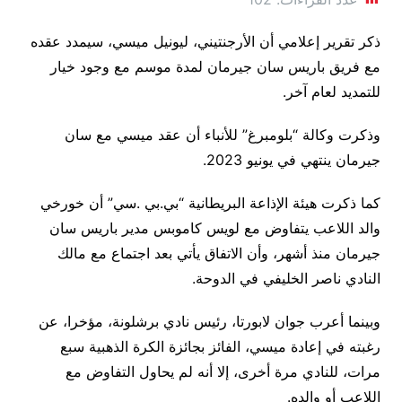
ذكر تقرير إعلامي أن الأرجنتيني، ليونيل ميسي، سيمدد عقده
مع فريق باريس سان جيرمان لمدة موسم مع وجود خيار
للتمديد لعام آخر.
وذكرت وكالة “بلومبرغ” للأنباء أن عقد ميسي مع سان
جيرمان ينتهي في يونيو 2023.
كما ذكرت هيئة الإذاعة البريطانية “بي.بي .سي” أن خورخي
والد اللاعب يتفاوض مع لويس كاموبس مدير باريس سان
جيرمان منذ أشهر، وأن الاتفاق يأتي بعد اجتماع مع مالك
النادي ناصر الخليفي في الدوحة.
وبينما أعرب جوان لابورتا، رئيس نادي برشلونة، مؤخرا، عن
رغبته في إعادة ميسي، الفائز بجائزة الكرة الذهبية سبع
مرات، للنادي مرة أخرى، إلا أنه لم يحاول التفاوض مع
اللاعب أو والده.