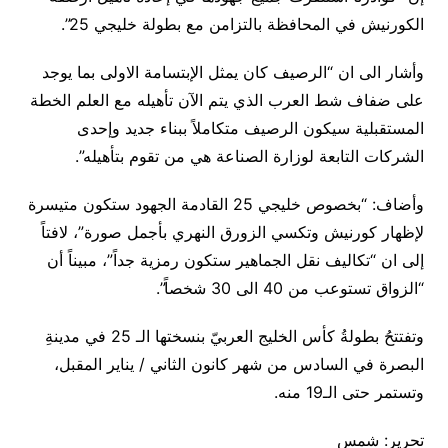
الكورنيش في المحافظة بالتزامن مع بطولة خليجي 25”.
وأشار الى ان “الرصيف كان يمثل الإبتسامة الاولى بما يوجد
على ضفاف شط العرب الذي يتم الآن تأهيله مع العلم الخطة
المستقبلية سيكون الرصيف متكاملاً ببناء جديد وإحدى
الشركات التابعة لوزارة الصناعة هي من تقوم بتأهيله”.
وأضاف: “بخصوص خليجي 25 القادمة الجهود ستكون متيسرة
لإظهار كورنيش وتكسي الزورق النهري بأجمل صورة”، لافتاً
إلى ان “تكاليف نقل الجماهير ستكون رمزية جداً”، مبيناً أن
“الزواق تستوعب من 40 الى 30 شخصاً”.
وتفتتحُ بطولةُ كأس الخليج العربيّ بنسختها الـ 25 في مدينةِ
البصرة في السادس من شهر كانون الثاني / يناير المقبل،
وتستمر حتى الـ19 منه.
تحرير: شمس