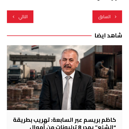
تصفّح
السابق
التالي
المقالات
شاهد ايضا
كاظم بريسم عبر السابعة: تهريب بطريقة
“الشلع” يهدر 8 ترليونات من أموال