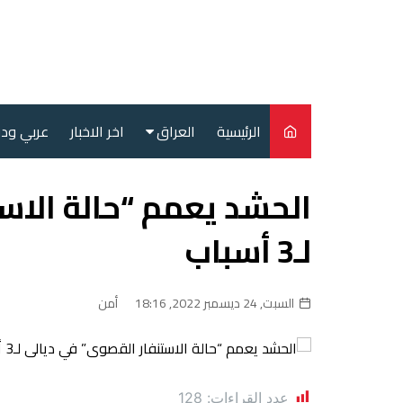
لتجاوز
لى
لمحتوى
الرئيسية
العراق
اخر الاخبار
عربي ود
أمن
الحشد يعمم “حالة الاس
سياسة
لـ3 أسباب
محليات
السبت, 24 ديسمبر 2022, 18:16
أمن
عدد القراءات:
128