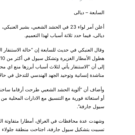
السابعة – ديالى
أعلن آمر لواء 23 في الحشد الشعبي، بشير 
ديالى، فيما حدد ثلاثة أسباب لهذا التعميم.
وقال العنبكي في حديث للسابعة إن “حالة الاستنفار 
إلى أن “الاستنفار يأتي لثلاث أسباب أبرزها منع اي محاو
مناشدة إنسانية وتوحيد الجهد الهندسي للتدخل في حال
وأضاف أن “ألوية الحشد الشعبي طرحت أرقاما ساخنة ل
أو استغاثة فورية مع التنسيق مع الادارات المحلية من 
سيول جارفة”.
وشهدت عدة محافظات في العراق، أمطارا متفاوتة الغ
تسببت بتشكيل سيول جارفة، اجتاحت منطقة جلولاء ف