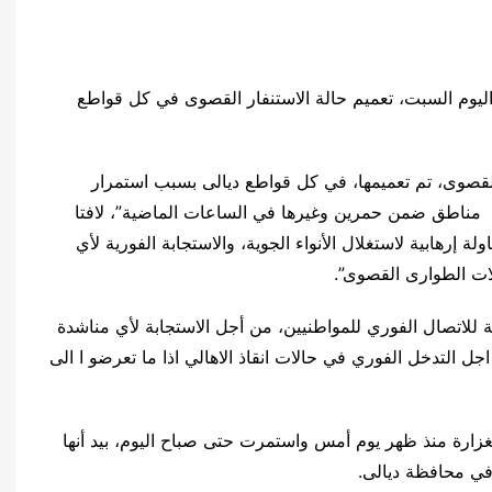
العنبكي، اليوم السبت، تعميم حالة الاستنفار القصوى في كل قواطع
القصوى، تم تعميمها، في كل قواطع ديالى بسبب استمرار
هطول الأمطار الغزيرة وتشكل سيول في أكثر من 10 مناطق ضمن حمرين وغيرها في الساعات الماضية”، لافتا
لة إرهابية لاستغلال الأنواء الجوية، والاستجابة الفورية لأي
ات الطوارى القصوى”.
لاتصال الفوري للمواطنيين، من أجل الاستجابة لأي مناشدة
اجل التدخل الفوري في حالات انقاذ الاهالي اذا ما تعرضو ا الى
زارة منذ ظهر يوم أمس واستمرت حتى صباح اليوم، بيد أنها
ي محافظة ديالى.