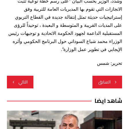
وشدد، الوزير بحسب البيان “على رسم خطة نوعية تُثَّبت
الانجازات التي تقوم بها المديريات العامة للتربية وفق
إستراتيجيات حديثة تمثل إنتقالة جديدة في القطاع التربوي
على المديات القريبة و المتوسطة و البعيدة ، توحيداً للرؤى
المستقبلية الداعمة لجهود الحكومة الاتحادية و توجيهات رئيس
الوزراء محمد شياع السوداني حول البرنامج الحكومي وأثره
الإيجابي في تطوير عمل الوزارة”.
تحرير: شمس
تصفّح
السابق
التالي
المقالات
شاهد ايضا