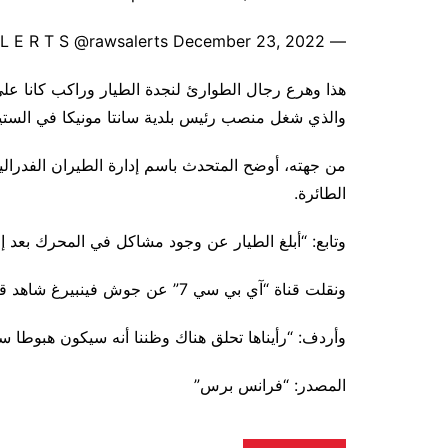
— R A W S A L E R T S @rawsalerts December 23, 2022
والذي شغل منصب رئيس بلدية سانتا مونيكا في الستين
من جهته، أوضح المتحدث باسم إدارة الطيران الفدرالي
الطائرة.
وتابع: “أبلغ الطيار عن وجود مشاكل في المحرك بعد إق
ونقلت قناة “آي بي سي 7” عن جوش فينبيرغ شاهد قوله إنه كان مع صديقه على الشاطئ عند تحطم الطائرة.
وأردف: “رأيناها تحلق هناك وظننا أنه سيكون هبوطا سلس
المصدر: “فرانس برس”