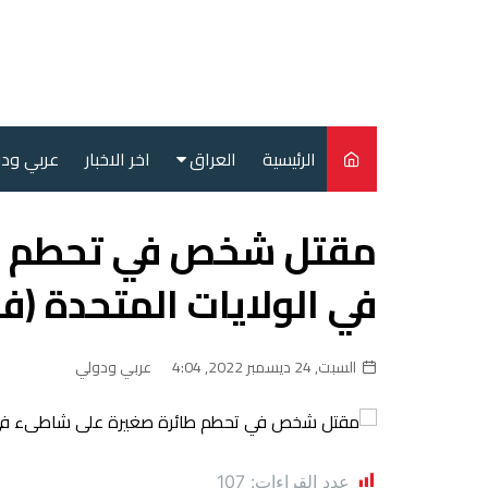
لتجاوز
لى
لمحتوى
الرئيسية
العراق
اخر الاخبار
عربي ود
أمن
مقتل شخص في تحطم ط
سياسة
في الولايات المتحدة (في
محليات
السبت, 24 ديسمبر 2022, 4:04
عربي ودولي
عدد القراءات:
107