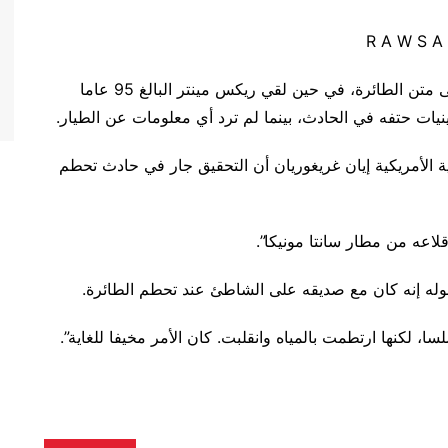
هذا وهرع رجال الطوارئ لنجدة الطيار وراكب كانا على متن الطائرة، في حين لقي ريكس مينتر البالغ 95 عاما
يات حتفه في الحادث، بينما لم ترد أي معلومات عن الطيار.
ة الأمريكية إيان غريغوريان أن التحقيق جار في حادث تحطم
لاعه من مطار سانتا مونيكا”.
ا، لكنها ارتطمت بالمياه وانقلبت. كان الأمر مخيفا للغاية”.