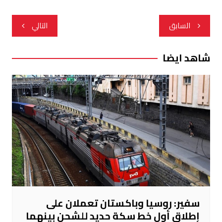
تصفّح
السابق
التالي
المقالات
شاهد ايضا
سفير: روسيا وباكستان تعملان على
إطلاق أول خط سكة حديد للشحن بينهما