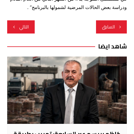
ودراسة بعض الحالات المرضية لشمولها بالبرنامج” .
تصفّح
السابق
التالي
المقالات
شاهد ايضا
كاظم بريسم عبر السابعة: تهريب بطريقة