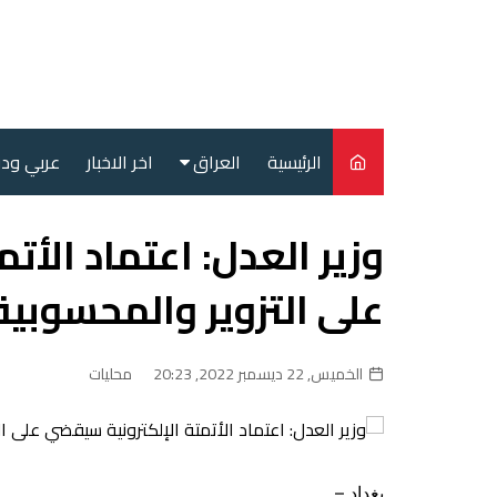
لتجاوز
لى
لمحتوى
الرئيسية
العراق
اخر الاخبار
عربي ود
أمن
وزير العدل: اعتماد الأت
سياسة
على التزوير والمحسوبية
محليات
الخميس, 22 ديسمبر 2022, 20:23
محليات
بغداد –