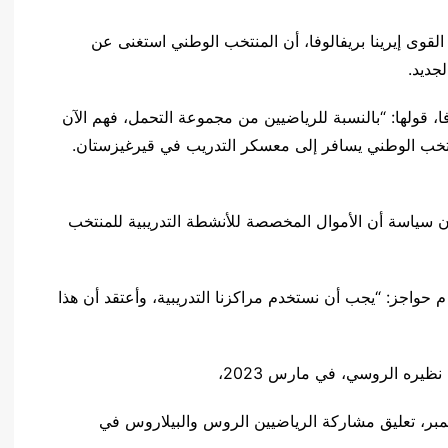
لقوى إيرينا بريفالوفا، أن المنتخب الوطني استغنى عن
جديد.
فا، قولها: “بالنسبة للرياضيين من مجموعة التحمل، فهم الآن
تخب الوطني يسافر إلى معسكر التدريب في قيرغيزستان.
ن سياسة أن الأموال المخصصة للأنشطة التدريبية للمنتخب
أضافت إيرينا بريفالوفا، البطلة الأولمبية لسباق 400 م حواجز: “يجب أن نستخدم مراكزنا التدريبية، وأعتقد أن هذا
ظيره الروسي، في مارس 2023،
اتحاد الدولي لألعاب القوى، قد مدد في 30 نوفمبر، تعليق مشاركة الرياضيين الروس والبيلاروس في