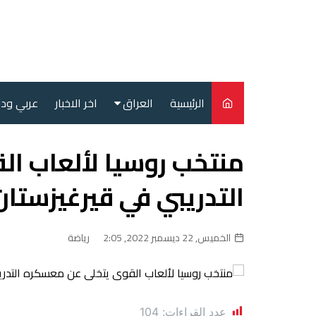
لتجاوز
لى
لمحتوى
الرئيسية
العراق
اخر الاخبار
عربي ود
أمن
منتخب روسيا لألعاب ا
سياسة
التدريبي في قيرغيزستان
محليات
الخميس, 22 ديسمبر 2022, 2:05
رياضة
عدد القراءات:
104