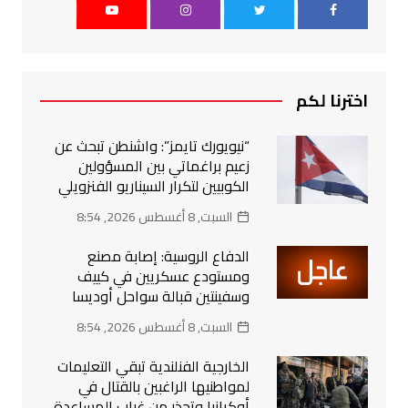
اخترنا لكم
“نيويورك تايمز”: واشنطن تبحث عن
زعيم براغماتي بين المسؤولين
الكوبيين لتكرار السيناريو الفنزويلي
السبت, 8 أغسطس 2026, 8:54
الدفاع الروسية: إصابة مصنع
ومستودع عسكريين في كييف
وسفينتين قبالة سواحل أوديسا
السبت, 8 أغسطس 2026, 8:54
الخارجية الفنلندية تبقي التعليمات
لمواطنيها الراغبين بالقتال في
أوكرانيا وتحذر من غياب المساعدة