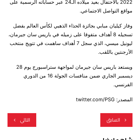
2022 بالاحتفال بعيد ميلاده الـ24 عبر حساباته الرسمية على
مواقع التواصل الاجتماعي.
وفاز كيليان مبابي بجائزة الحذاء الذهبي لكأس العالم بفضل
تسجيله 8 أهداف متفوقا على زميله في باريس سان جيرمان،
ليونيل ميسي، الذي سجل 7 أهداف ساهمت في تتويج منتخب
الأرجنتين باللقب.
ويستعد باريس سان جيرمان لمواجهة ستراسبورج يوم 28
ديسمبر الجاري ضمن منافسات الجولة 16 من الدوري
الفرنسي.
المصدر: twitter.com/PSG
تصفّح
السابق
التالي
المقالات