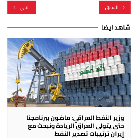
تصفّح
السابق
التالي
المقالات
شاهد ايضا
وزير النفط العراقي: ماضون ببرنامجنا
حتى يتولى العراق الريادة ونبحث مع
إيران ترتيبات تصدير النفط