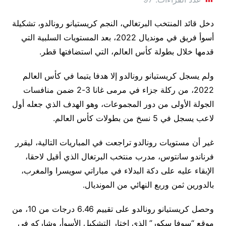
دخل قائد المنتخب البرتغالي، النجم كريستيانو رونالدو، تشكيلة
أسوأ فريق في مونديال 2022، بعد المستويات السلبية التي
قدمها خلال بطولة كأس العالم، التي استضافتها قطر.
ولم يسجل كريستيانو رونالدو إلا هدفا يتيما في كأس العالم
2022، من ركلة جزاء في مرمى غانا 3-2 ضمن منافسات
الجولة الأولى من دور المجموعات، وهو الهدف الذي جعله أول
لاعب يسجل في 5 نسخ من بطولات كأس العالم.
غير أن مستويات رونالدو تراجعت في المباريات التالية، ليقرر
فرناندو سانتوس، مدرب منتخب البرتغال الذي أقيل لاحقا،
الإبقاء عليه على دكة البدلاء في مباراتي سويسرا والمغرب،
بالدورين ثمن وربع النهائي من المونديال.
وحصل كريستيانو رونالدو على تقييم 6.46 درجات من 10، من
موقع “سوفا سكور” الذي اختار التشكيل الأسوأ، وشاركه في