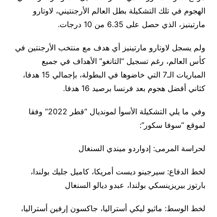
الهجوم في تلك التشكيلة بطل العالم الأرجنتيني، لاوتارو
مارتينيز، الذي حصل على 6.35 من 10 درجات.
ولم يسجل لاوتارو مارتينيز أي هدف مع منتخب الأرجنتين في
كأس العالم، رغم تسجيل “التانغو” الأهداف في جميع
المباريات الـ7 التي خاضوها في البطولة، بإجمالي 15 هدفا،
كثاني أفضل هجوم بعد فرنسا برصيد 16 هدفا.
وفي ما يلي التشكيلة الأسوأ لمونديال “قطر 2022” وفقا
لموقع “سوفا سكور”:
لحراسة المرمى: إدواردو ميندي السنغال
لخط الدفاع: سيرجينو ديست أمريكا، كاميل جليك بولندا،
بارتوز بيريزينسكي بولندا، عبدو ديالو السنغال
لخط الوسط: ماثيو ليكي أستراليا، جاكسون إرفين أستراليا،