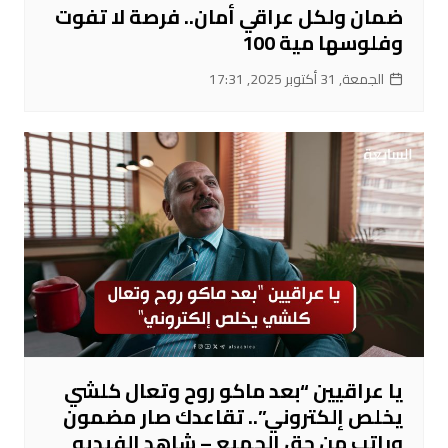
ضمان ولكل عراقي أمان.. فرصة لا تفوت
وفلوسها مية 100
الجمعة, 31 أكتوبر 2025, 17:31
يا عراقيين “بعد ماكو روح وتعال كلشي
يخلص إلكتروني”.. تقاعدك صار مضمون
وراتب من حق الجميع – شاهد الفيديو