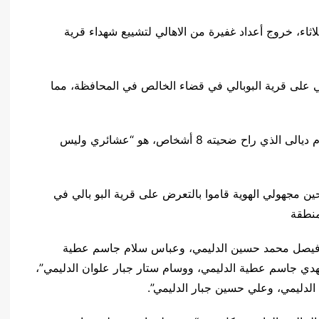
ثاء، خروج أعداد غفيرة من الاهالي لتشييع شهداء قرية
 على قرية البوبالي في قضاء الخالص في المحافظة، مما
وفي وقت سابق، كشفت برقية امنية رسمية، أن هجوم ديالى الذي راح ضحيته 8 أشخاص، هو “عشائري وليس
ين مجهولي الهوية قاموا بالتعرض على قرية البو بالي في
لمنطقة
 8 وهم كل من: “غازي فيصل محمد حسين الدليمي، وعباس سلام جاسم عطية
ي جاسم عطية الدليمي، ووسام ستار جبار علوان الدليمي”،
لدليمي، وعلي حسين جبار الدليمي”.