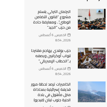
البرلمان التركي يتسلم
مشروع “قانون التضامن
الوطني”.. ومعارضة حادة
من حزب “الجيد”
الخميس, 6 أغسطس
2026, 8:54
حزب بولندي يهاجم مقترحا
لنواب أوكرانيين ويصفه
بـ”الخطاب الإمبريالي”
الخميس, 6 أغسطس
2026, 8:54
الكاميرات ترصد لحظة مرور
قذيفة إسرائيلية بمحاذاة
منزل مأهول في بلدة
الحنية جنوب لبنان (فيديو)