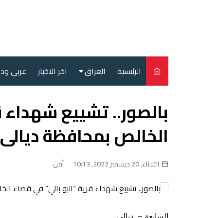
لتجاوز
لى
لمحتوى
الرئيسية
العراق
اخر الاخبار
عربي ود
أمن
بالصور.. تشييع شهداء ق
سياسة
الخالص بمحافظة ديالى
محليات
الثلاثاء, 20 ديسمبر 2022, 10:13
أمن
السابعة – ديالى